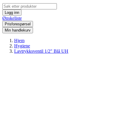
Logg inn
Ønskeliste
Prisforespørsel
Min handlekurv
Hjem
Hygiene
Lavtrykksventil 1/2" Blå UH