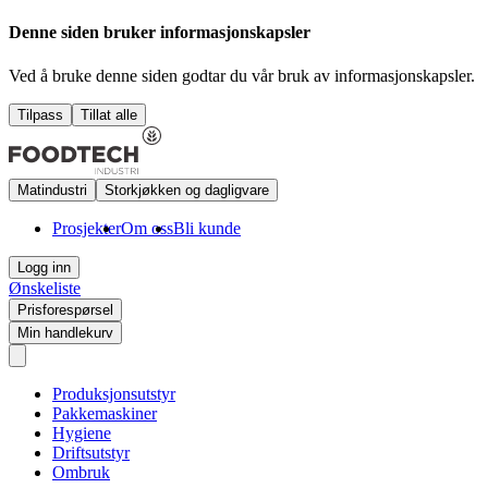
Denne siden bruker informasjonskapsler
Ved å bruke denne siden godtar du vår bruk av informasjonskapsler.
Tilpass
Tillat alle
Matindustri
Storkjøkken og dagligvare
Prosjekter
Om oss
Bli kunde
Logg inn
Ønskeliste
Prisforespørsel
Min handlekurv
Produksjonsutstyr
Pakkemaskiner
Hygiene
Driftsutstyr
Ombruk